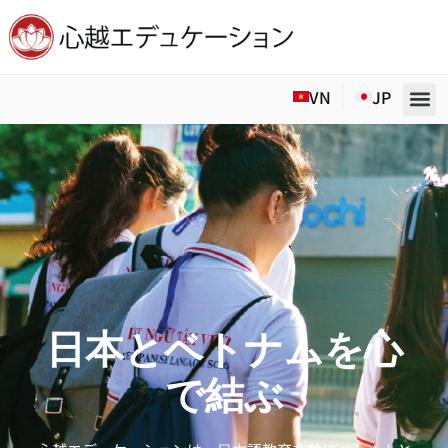
Skip
to
VN
JP
content
日本とベトナムを心
で結ぶ