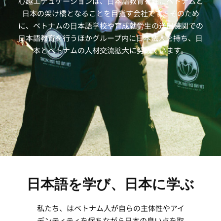
心越エデュケーションは、日本語教育を軸にベトナムと
日本の架け橋となることを目指す会社です。そのため
に、ベトナムの日本語学校や育成就労生の送出機関での
日本語教育を行うほかグループ内に日本法人を持ち、日
本とベトナムの人材交流拡大に努めています。
日本語を学び、日本に学ぶ
私たち、はベトナム人が自らの主体性やアイ
デンティティを保ちながら日本の良い点を取