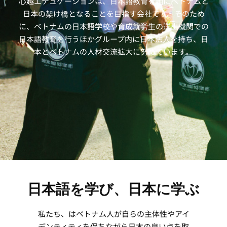
心越エデュケーションは、日本語教育を軸にベトナムと
日本の架け橋となることを目指す会社です。そのため
に、ベトナムの日本語学校や育成就労生の送出機関での
日本語教育を行うほかグループ内に日本法人を持ち、日
本とベトナムの人材交流拡大に努めています。
日本語を学び、日本に学ぶ
私たち、はベトナム人が自らの主体性やアイ
デンティティを保ちながら日本の良い点を取