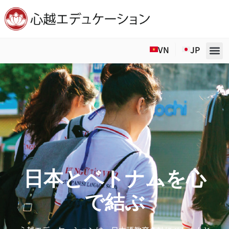
Skip
to
VN
JP
content
日本とベトナムを心
で結ぶ