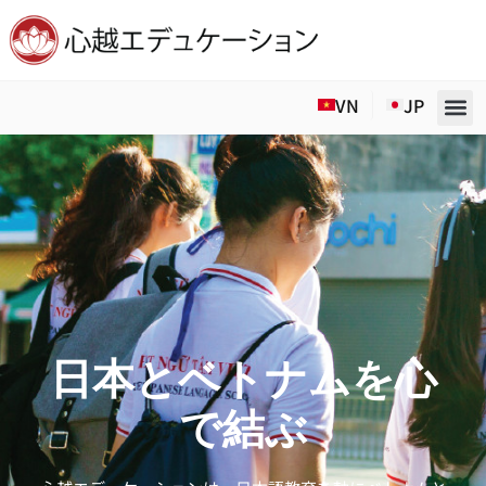
Skip
to
VN
JP
content
日本とベトナムを心
で結ぶ