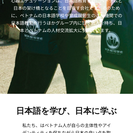
心越エデュケーションは、日本語教育を軸にベトナムと
日本の架け橋となることを目指す会社です。そのため
に、ベトナムの日本語学校や育成就労生の送出機関での
日本語教育を行うほかグループ内に日本法人を持ち、日
本とベトナムの人材交流拡大に努めています。
日本語を学び、日本に学ぶ
私たち、はベトナム人が自らの主体性やアイ
デンティティを保ちながら日本の良い点を取