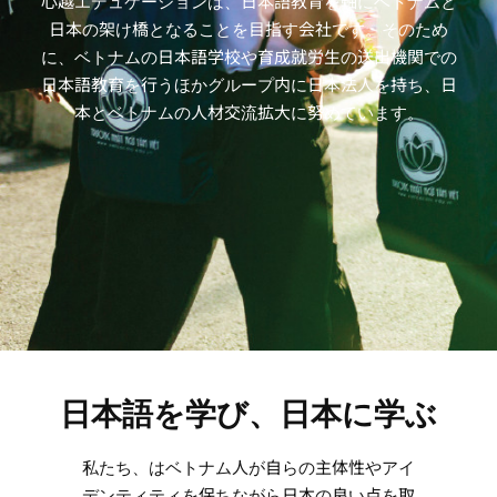
心越エデュケーションは、日本語教育を軸にベトナムと
日本の架け橋となることを目指す会社です。そのため
に、ベトナムの日本語学校や育成就労生の送出機関での
日本語教育を行うほかグループ内に日本法人を持ち、日
本とベトナムの人材交流拡大に努めています。
日本語を学び、日本に学ぶ
私たち、はベトナム人が自らの主体性やアイ
デンティティを保ちながら日本の良い点を取