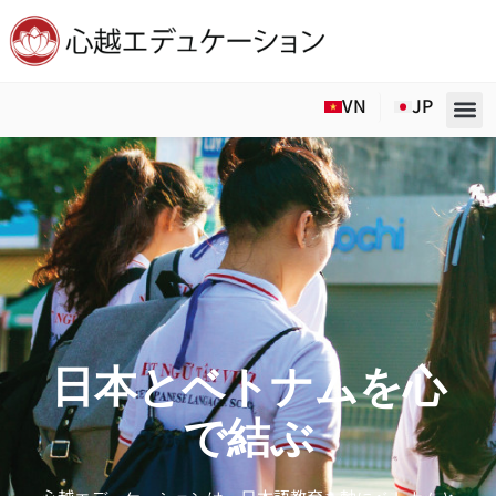
Skip
to
VN
JP
content
日本とベトナムを心
で結ぶ