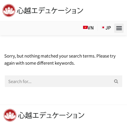
Skip
to
VN
JP
content
Sorry, but nothing matched your search terms. Please try
again with some different keywords.