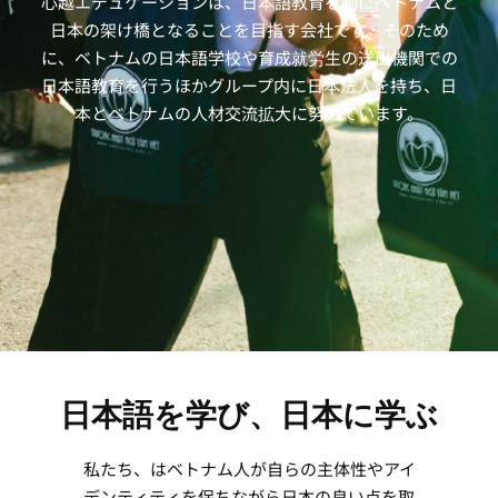
心越エデュケーションは、日本語教育を軸にベトナムと
日本の架け橋となることを目指す会社です。そのため
に、ベトナムの日本語学校や育成就労生の送出機関での
日本語教育を行うほかグループ内に日本法人を持ち、日
本とベトナムの人材交流拡大に努めています。
日本語を学び、日本に学ぶ
私たち、はベトナム人が自らの主体性やアイ
デンティティを保ちながら日本の良い点を取