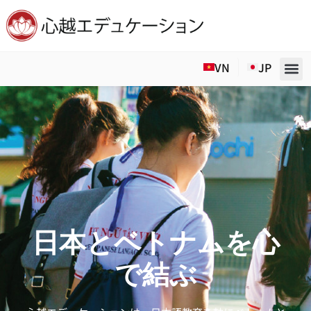
Skip
to
VN
JP
content
日本とベトナムを心
で結ぶ